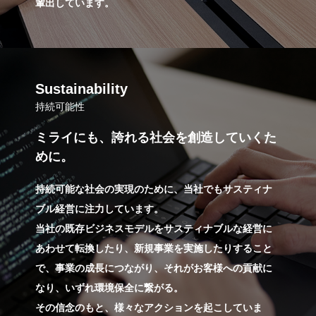
輩出しています。
Sustainability
持続可能性
ミライにも、誇れる社会を創造していくた
めに。
持続可能な社会の実現のために、当社でもサスティナ
ブル経営に注力しています。
当社の既存ビジネスモデルをサスティナブルな経営に
あわせて転換したり、新規事業を実施したりすること
で、事業の成長につながり、それがお客様への貢献に
なり、いずれ環境保全に繋がる。
その信念のもと、様々なアクションを起こしていま