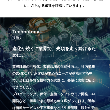
に、さらなる躍進を目指していきます。
Technology
技術力
進化が続くIT業界で、先頭を走り続けるた
めに。
業務課題の可視化、製造現場の生産性向上、社内業務
のDX化など、お客様が求めるニーズが多様化する中
で、当社は多彩な技術力を武器に、要望に忠実に応え
てきました。
プログラミング、保守・点検、ソフトウェア開発、AI
開発など、担当できる領域も年々広がっており、近年
は情報サービスや宇宙事業など「生産管理」以外の分