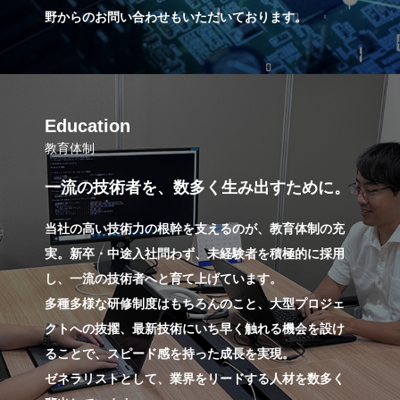
野からのお問い合わせもいただいております。
Education
教育体制
一流の技術者を、数多く生み出すために。
当社の高い技術力の根幹を支えるのが、教育体制の充
実。新卒・中途入社問わず、未経験者を積極的に採用
し、一流の技術者へと育て上げています。
多種多様な研修制度はもちろんのこと、大型プロジェ
クトへの抜擢、最新技術にいち早く触れる機会を設け
ることで、スピード感を持った成長を実現。
ゼネラリストとして、業界をリードする人材を数多く